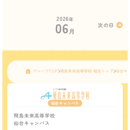
2026
年
06
次の日
月
グループTOP
飛鳥未来高等学校 総合トップ
仙台キ
仙台キャンパス
飛鳥未来高等学校
仙台キャンパス