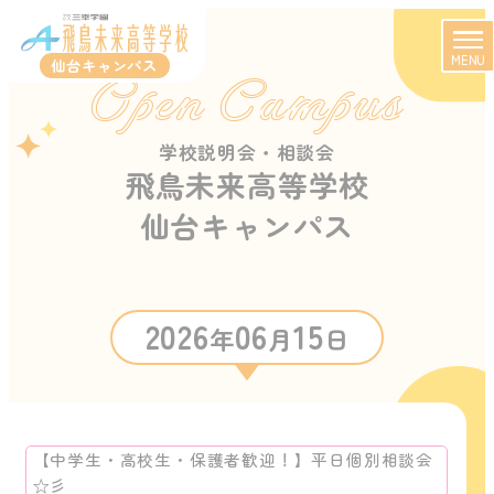
MENU
仙台キャンパス
Open Campus
学校説明会・相談会
飛鳥未来高等学校
仙台キャンパス
2026
06
15
年
月
日
【中学生・高校生・保護者歓迎！】平日個別相談会
☆彡