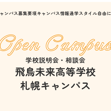
ャンパス募集要項
キャンパス情報
通学スタイル
自由
Open Campu
学校説明会・相談会
飛鳥未来高等学校
札幌キャンパス