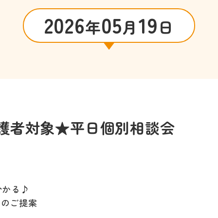
2026
05
19
年
月
日
護者対象★平日個別相談会
分かる♪
期のご提案