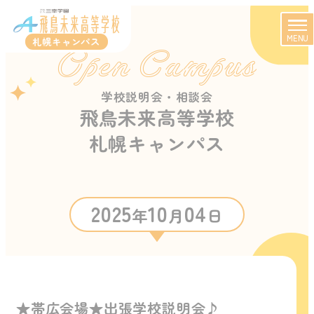
MENU
札幌キャンパス
Open Campus
学校説明会・相談会
飛鳥未来高等学校
札幌キャンパス
2025
10
04
年
月
日
★帯広会場★出張学校説明会♪