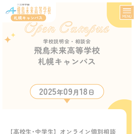
MENU
札幌キャンパス
Open Campus
学校説明会・相談会
飛鳥未来高等学校
札幌キャンパス
2025
09
18
年
月
日
【高校生･中学生】オンライン個別相談