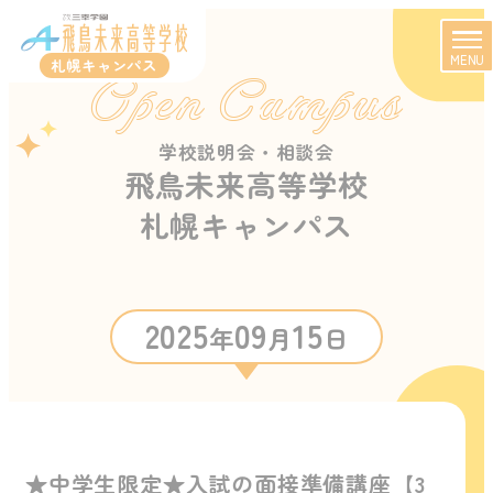
MENU
札幌キャンパス
Open Campus
学校説明会・相談会
飛鳥未来高等学校
札幌キャンパス
2025
09
15
年
月
日
★中学生限定★入試の面接準備講座【3