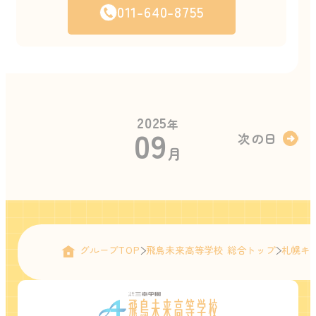
011-640-8755
2025
年
09
次の日
月
グループTOP
飛鳥未来高等学校 総合トップ
札幌キ