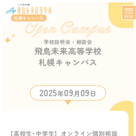
MENU
札幌キャンパス
Open Campus
学校説明会・相談会
飛鳥未来高等学校
札幌キャンパス
2025
09
09
年
月
日
【高校生･中学生】オンライン個別相談