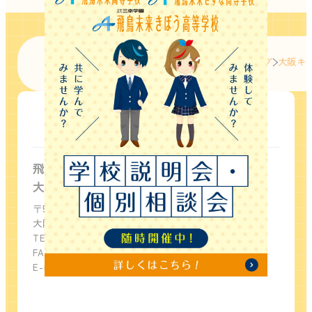
グループTOP
飛鳥未来高等学校 総合トップ
大阪キ
大阪キャンパス
飛鳥未来高等学校
大阪キャンパス
〒532-0011
大阪府大阪市淀川区西中島6丁目11-23
TEL：06-6300-5650
FAX：06-6300-5651
E-mail：
info-osaka-asuka@sanko.ac.jp