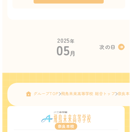
2025
年
05
次の日
月
グループTOP
飛鳥未来高等学校 総合トップ
奈良本
奈良本校