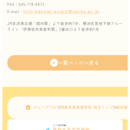
FAX：045-718-6872
info-kannai-asuka@sanko.ac.jp
E-mail：
JR京浜東北線「関内駅」より徒歩約7分、横浜市営地下鉄ブルー
ライン「伊勢佐木長者町駅」2番出口より徒歩約1分
一覧ページへ戻る
グループTOP
飛鳥未来高等学校 総合トップ
横浜関