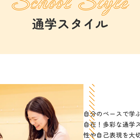
School Style
通学スタイル
自分のペースで学
自在！多彩な通学
性や自己表現を大