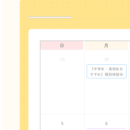
日
月
29
30
【中学生・高校生お
すすめ】個別相談会
5
6