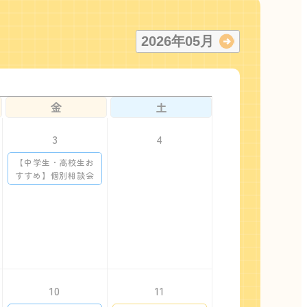
2026
年
05
月
金
土
3
4
【中学生・高校生お
すすめ】個別相談会
10
11