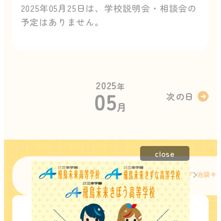
2025年05月25日は、学校説明会・相談会の
予定はありません。
2025
年
05
次の日
月
close
グループTOP
飛鳥未来高等学校 総合トップ
池袋キ