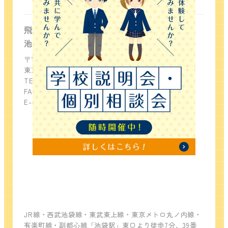
池袋キャンパス
飛鳥未来高等学校
池袋キャンパス
〒171-0022
東京都豊島区南池袋2-31-2
TEL：03-5979-8388
FAX：03-3982-1135
E-mail：
info-tokyo-asuka@sanko.ac.jp
JR線・西武池袋線・東武東上線・東京メトロ丸ノ内線・
有楽町線・副都心線「池袋駅」東口より徒歩7分、39番