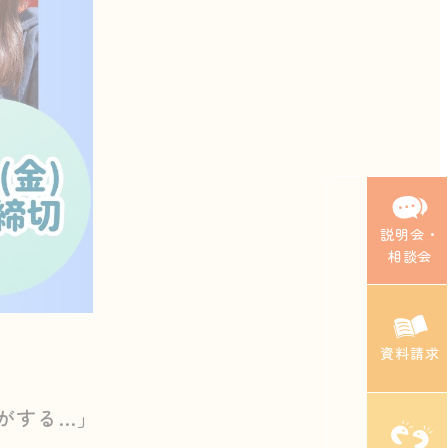
説明会・
相談会
資料請求
がする…」