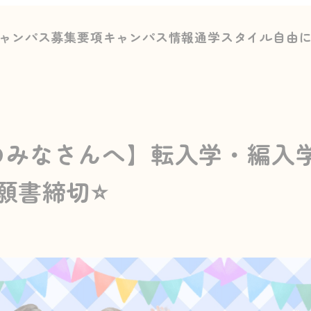
ャンパス募集要項
キャンパス情報
通学スタイル
自由
のみなさんへ】転入学・編入
金)願書締切⭐