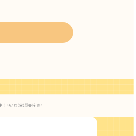
⭐6/19(金)願書締切⭐