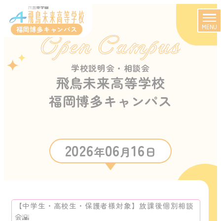
MENU
福岡博多キャンパス
Open Campus
学校説明会・相談会
飛鳥未来高等学校
福岡博多キャンパス
2026
06
16
年
月
日
【中学生・高校生・保護者様対象】放課後個別相談
会🌇