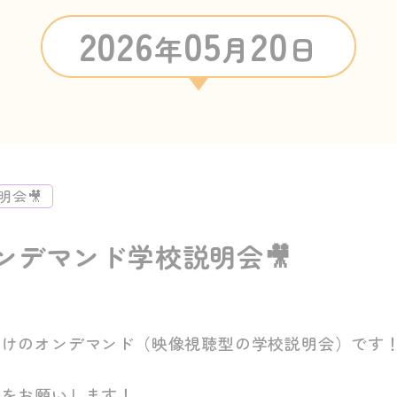
2026
05
20
年
月
日
会🎥
ンデマンド学校説明会🎥
向けのオンデマンド（映像視聴型の学校説明会）です
みをお願いします！