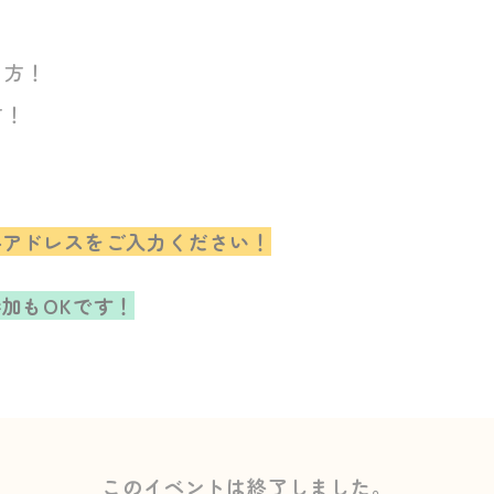
る方！
方！
ルアドレスをご入力ください！
加もOKです！
このイベントは終了しました。