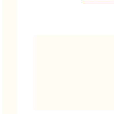
——————