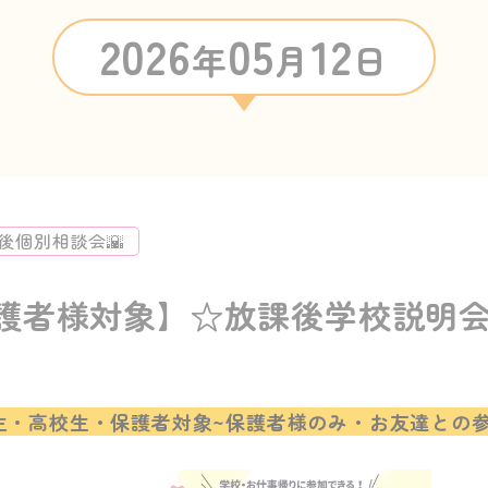
2026
05
12
年
月
日
後個別相談会🌇
護者様対象】☆放課後学校説明
生・高校生・保護者対象~保護者様のみ・お友達との参