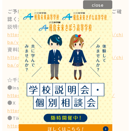
close
ご予約やスケジュール詳細は下記バナーよりご確
認ください！
説明会予約はこちら↓
https://www.sanko.ac.jp/asuka/asukamirai/chi
ba/visit/2025/05/
資料請求はこちら↓
https://www.sanko.ac.jp/asuka/asukamirai/chi
ba/order/
☆千葉キャンパスのSNS☆
●Instagram
https://www.instagram.com/asukachibacp/
●X（旧Twitter）
https://x.com/chibaasuka
●TikTok
https://www.tiktok.com/@asuka_chiba