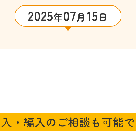
2025
07
15
年
月
日
転入・編入のご相談も可能で