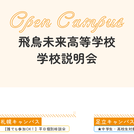
Open Campus
飛鳥未来高等学校
学校説明会
札幌キャンパス
足立キャンパ
【誰でも参加OK！】平日個別相談会
★中学生・高校生対